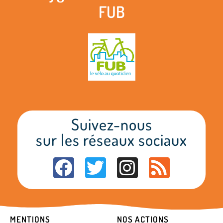
FUB
Suivez-nous
sur les réseaux sociaux
F
T
I
R
a
w
n
s
c
i
s
s
e
t
t
MENTIONS
NOS ACTIONS