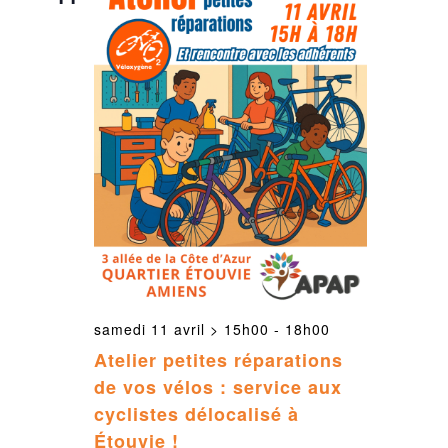
samedi 11 avril > 15h00
-
18h00
Atelier petites réparations
de vos vélos : service aux
cyclistes délocalisé à
Étouvie !