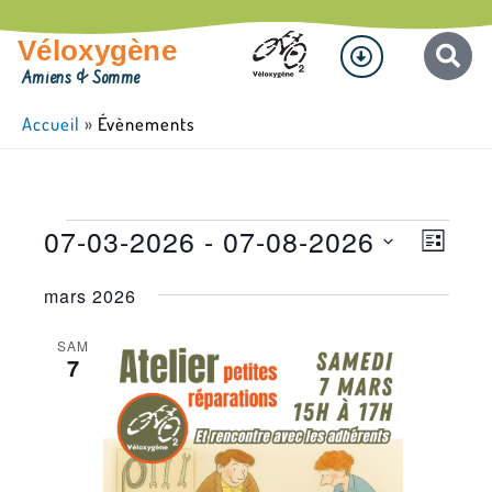
Aller
Menu
au
Véloxygène
contenu
Amiens & Somme
Accueil
»
Évènements
Évènements
07-03-2026
 - 
07-08-2026
Navigat
Naviga
Liste
par
de
Sélectionnez
mars 2026
consult
vues
une
Évène
date.
SAM
7