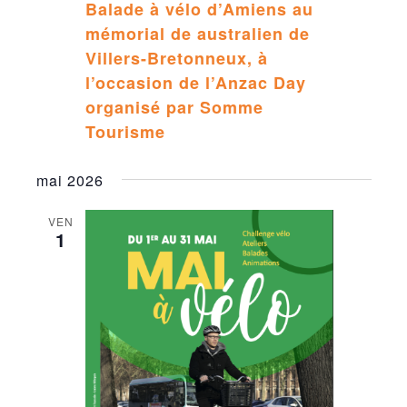
Balade à vélo d’Amiens au
mémorial de australien de
Villers-Bretonneux, à
l’occasion de l’Anzac Day
organisé par Somme
Tourisme
mai 2026
VEN
1