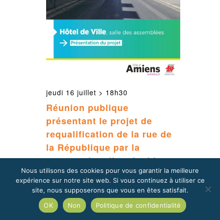
jeudi 16 juillet > 18h30
Réunion publique
présentant le projet de
requalification de la rue de
la République par la
restauration d’un double-
Nous utilisons des cookies pour vous garantir la meilleure
sens cyclable
expérience sur notre site web. Si vous continuez à utiliser ce
Hotel de Ville
Hotel de Ville,
site, nous supposerons que vous en êtes satisfait.
Amiens, France
OK
Non
Politique de confidentialité