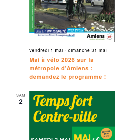
vendredi 1 mai
-
dimanche 31 mai
Mai à vélo 2026 sur la
métropole d’Amiens :
demandez le programme !
SAM
2