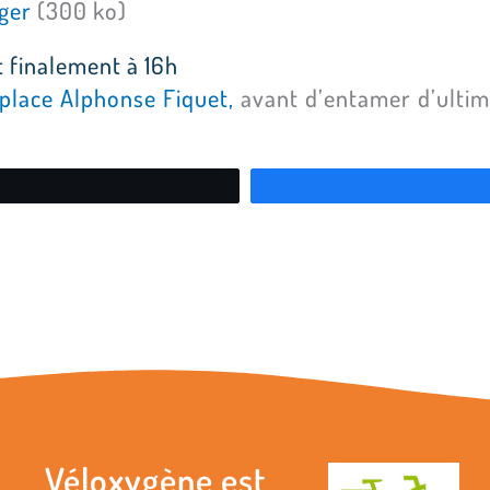
rger
(300 ko)
t finalement à 16h
 place Alphonse Fiquet,
avant d’entamer d’ultim
etez
Véloxygène est