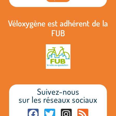
Véloxygène est adhérent de la
FUB
Suivez-nous
sur les réseaux sociaux
F
T
I
R