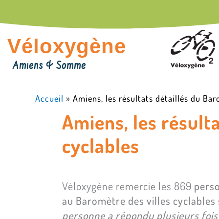
Aller
au
contenu
Véloxygène
Amiens & Somme
Accueil
»
Amiens, les résultats détaillés du Bar
Amiens, les résulta
cyclables
Véloxygène remercie les 869
person
au Baromètre des villes cyclables 
personne a répondu plusieurs fois