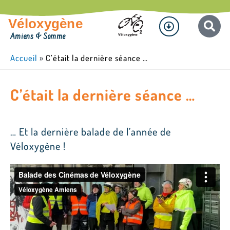
Aller
Menu
au
Véloxygène
contenu
Amiens & Somme
Accueil
»
C’était la dernière séance …
C’était la dernière séance …
… Et la dernière balade de l’année de
Véloxygène !