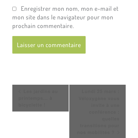
Enregistrer mon nom, mon e-mail et
mon site dans le navigateur pour mon
prochain commentaire.
Navigation
Les jardins au
Lundi 25 mars :
Évènement
printemps… à
Véloxygène vous
bicyclette !
invite à une
conférence :
quelles
transitions pour
nos mobilités ?