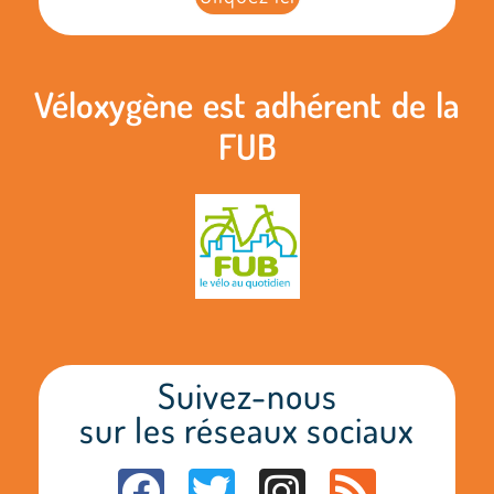
Véloxygène est adhérent de la
FUB
Suivez-nous
sur les réseaux sociaux
F
T
I
R