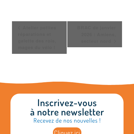
Navigation
Atelier petites
BRAC de janvier
Évènement
réparations et
2026 : Amiens,
galette des rois,
secteur nord
mages du vélo !
Inscrivez-vous
à notre newsletter
Recevez de nos nouvelles !
Cliquez ici