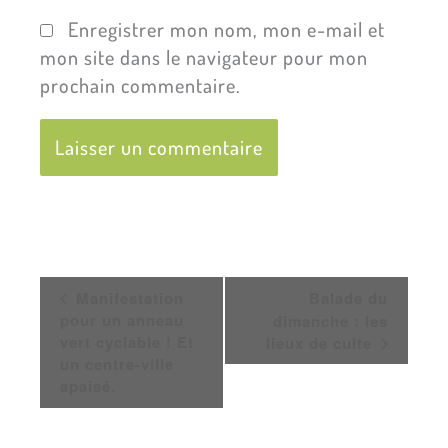
Enregistrer mon nom, mon e-mail et
mon site dans le navigateur pour mon
prochain commentaire.
Navigation
Manifestation
Balade du
Évènement
pour un anneau
dimanche : les
vert cyclable ! Et
lieux de culte
un centre-ville
apaisé.