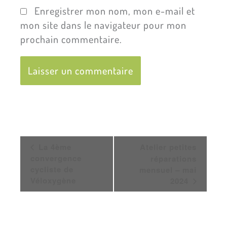
Enregistrer mon nom, mon e-mail et
mon site dans le navigateur pour mon
prochain commentaire.
Navigation
La 4ème
Atelier petites
Évènement
convergence
réparations
cycliste de
mensuel – mai
Véloxygène
2024