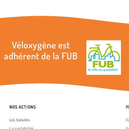
Véloxygène est
adhérent de la FUB
NOS ACTIONS
M
Les balades
A
La cyclabilité
A