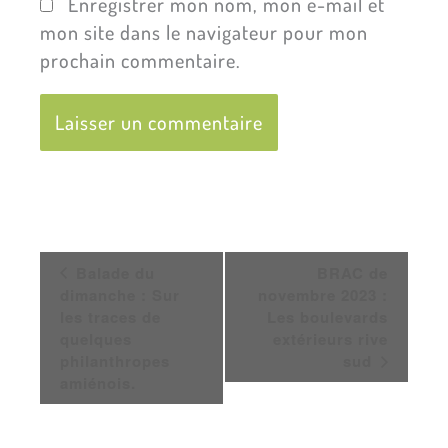
Enregistrer mon nom, mon e-mail et
mon site dans le navigateur pour mon
prochain commentaire.
Navigation
Balade du
BRAC de
Évènement
dimanche : Sur
novembre 2023 :
les traces de
Les boulevards
quelques
extérieurs rive
philanthropes
sud
amiénois.