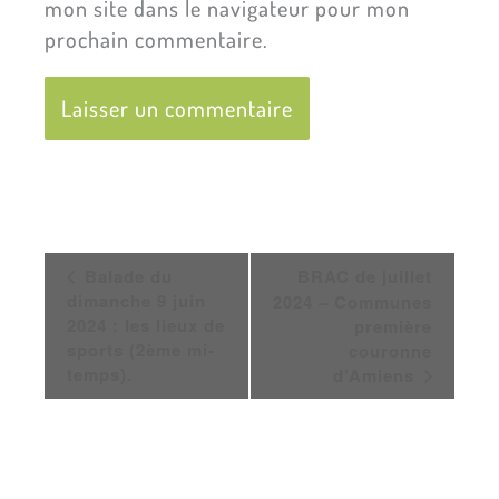
mon site dans le navigateur pour mon
prochain commentaire.
Navigation
Balade du
BRAC de juillet
Évènement
dimanche 9 juin
2024 – Communes
2024 : les lieux de
première
sports (2ème mi-
couronne
temps).
d’Amiens