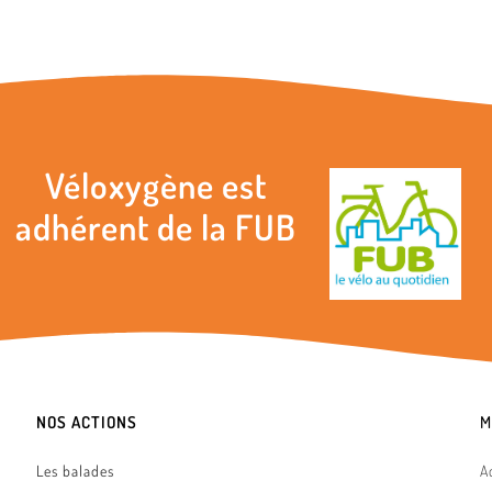
Véloxygène est
adhérent de la FUB
NOS ACTIONS
M
Les balades
A