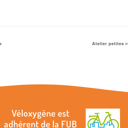
e
Atelier petites
Véloxygène est
adhérent de la FUB