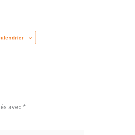
calendrier
ués avec
*