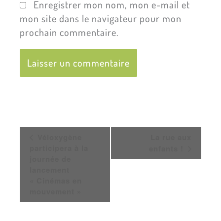
Enregistrer mon nom, mon e-mail et
mon site dans le navigateur pour mon
prochain commentaire.
Navigation
Véloxygène
La rue aux
Évènement
participera à la
enfants !
journée de
lancement
« Cinémas en
mouvement »