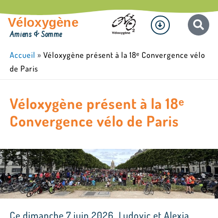
Aller
Menu
au
Véloxygène
contenu
Amiens & Somme
Accueil
»
Véloxygène présent à la 18ᵉ Convergence vélo
de Paris
Véloxygène présent à la 18ᵉ
Convergence vélo de Paris
Ce dimanche 7 juin 2026, Ludovic et Alexia,